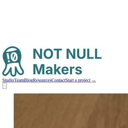
Studio
Team
Blog
Resources
Contact
Start a project
→