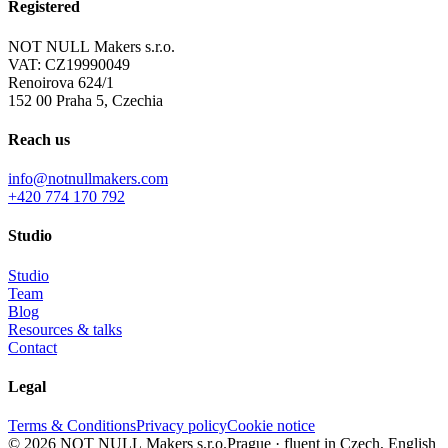
Registered
NOT NULL Makers s.r.o.
VAT: CZ19990049
Renoirova 624/1
152 00 Praha 5, Czechia
Reach us
info@notnullmakers.com
+420 774 170 792
Studio
Studio
Team
Blog
Resources & talks
Contact
Legal
Terms & Conditions
Privacy policy
Cookie notice
© 2026 NOT NULL Makers s.r.o.
Prague · fluent in Czech, English