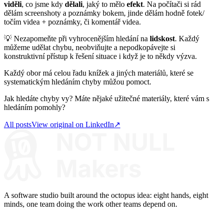
viděli
, co jsme kdy
dělali
, jaký to mělo
efekt
. Na počítači si rád
dělám screenshoty a poznámky bokem, jinde dělám hodně fotek/
točím videa + poznámky, či komentář videa.
💡 Nezapomeňte při vyhrocenějším hledání na
lidskost
. Každý
můžeme udělat chybu, neobviňujte a nepodkopávejte si
konstruktivní přístup k řešení situace i když je to někdy výzva.
Každý obor má celou řadu knížek a jiných materiálů, které se
systematickým hledáním chyby můžou pomoct.
Jak hledáte chyby vy? Máte nějaké užitečné materiály, které vám s
hledáním pomohly?
All posts
View original on LinkedIn
↗
A software studio built around the octopus idea: eight hands, eight
minds, one team doing the work other teams depend on.