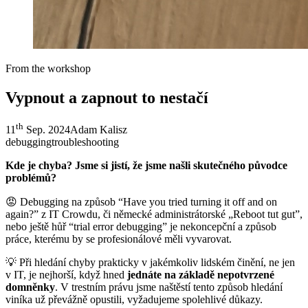
From the workshop
Vypnout a zapnout to nestačí
th
11
Sep. 2024
Adam Kalisz
debugging
troubleshooting
Kde je chyba? Jsme si jistí, že jsme našli skutečného původce
problémů?
😡 Debugging na způsob “Have you tried turning it off and on
again?” z IT Crowdu, či německé administrátorské „Reboot tut gut”,
nebo ještě hůř “trial error debugging” je nekoncepční a způsob
práce, kterému by se profesionálové měli vyvarovat.
💡 Při hledání chyby prakticky v jakémkoliv lidském činění, ne jen
v IT, je nejhorší, když hned
jednáte na základě nepotvrzené
domněnky
. V trestním právu jsme naštěstí tento způsob hledání
viníka už převážně opustili, vyžadujeme spolehlivé důkazy.