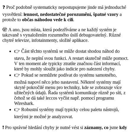
❓ Proč podobně systematicky nepostupujeme jinde má jednoduché
vysvětlení:
lennost, nedostatečné porozumění, špatné vzory
a
protože to
občas náhodou vede k cíli
.
🫣 A ano, jsou místa, která podezříváme a ne každý systém je
takzvaně s vynaložením rozumného úsilí debugovatelný. Různé
chytré televize, infotainmenty, složité aplikace.
👉 Část těchto systémů se může dostat shodou náhod do
stavu, že neplní svou funkci. A restart skutečně může pomoct.
V ten moment ale typicky ztratíte značnou část informací,
které by mohly sloužit jako indicie pro nalezení chyby.
👉 Pokud se nemůžete podívat do systému samotného,
možná napoví něco jeho nastavení. Některé systémy mají
skryté pokročilé menu pro techniky, kde se zobrazuje více
užitečných údajů. Řada systémů komunikuje různě po síti, z
čehož se dá také leccos vyčíst např. pomocí programu
Wireshark.
👉 Robustní systémy mají typicky celou paletu nástrojů,
kterými je možné je analyzovat.
❗ Pro správné hledání chyby je nutné vést si
záznamy, co
jsme
kdy