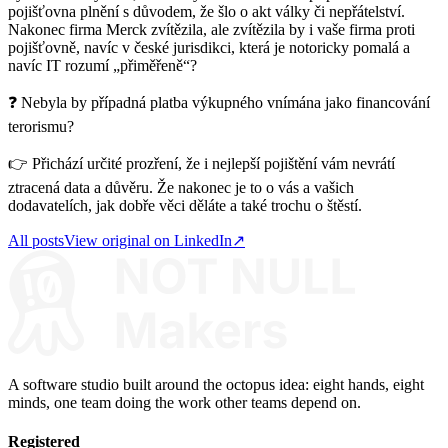
pojišťovna plnění s důvodem, že šlo o akt války či nepřátelství.
Nakonec firma Merck zvítězila, ale zvítězila by i vaše firma proti
pojišťovně, navíc v české jurisdikci, která je notoricky pomalá a
navíc IT rozumí „přiměřeně“?
❓ Nebyla by případná platba výkupného vnímána jako financování
terorismu?
👉 Přichází určité prozření, že i nejlepší pojištění vám nevrátí
ztracená data a důvěru. Že nakonec je to o vás a vašich
dodavatelích, jak dobře věci děláte a také trochu o štěstí.
All posts
View original on LinkedIn
↗
A software studio built around the octopus idea: eight hands, eight
minds, one team doing the work other teams depend on.
Registered