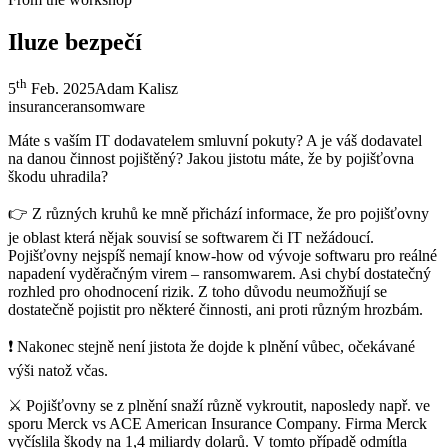
Iluze bezpečí
th
5
Feb. 2025
Adam Kalisz
insurance
ransomware
Máte s vaším IT dodavatelem smluvní pokuty? A je váš dodavatel
na danou činnost pojištěný? Jakou jistotu máte, že by pojišťovna
škodu uhradila?
👉 Z různých kruhů ke mně přichází informace, že pro pojišťovny
je oblast která nějak souvisí se softwarem či IT nežádoucí.
Pojišťovny nejspíš nemají know-how od vývoje softwaru pro reálné
napadení vyděračným virem – ransomwarem. Asi chybí dostatečný
rozhled pro ohodnocení rizik. Z toho důvodu neumožňují se
dostatečně pojistit pro některé činnosti, ani proti různým hrozbám.
❗ Nakonec stejně není jistota že dojde k plnění vůbec, očekávané
výši natož včas.
⚔️ Pojišťovny se z plnění snaží různě vykroutit, naposledy např. ve
sporu Merck vs ACE American Insurance Company. Firma Merck
vyčíslila škody na 1,4 miliardy dolarů. V tomto případě odmítla