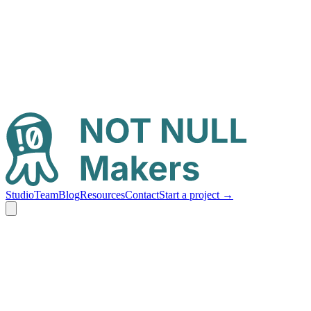
Studio
Team
Blog
Resources
Contact
Start a project
→