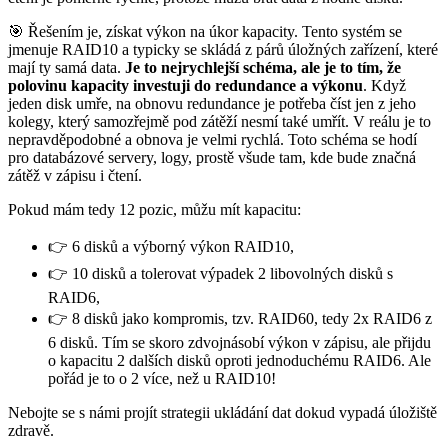
🎯 Řešením je, získat výkon na úkor kapacity. Tento systém se
jmenuje RAID10 a typicky se skládá z párů úložných zařízení, které
mají ty samá data.
Je to nejrychlejší schéma, ale je to tím, že
polovinu kapacity investuji do redundance a výkonu
. Když
jeden disk umře, na obnovu redundance je potřeba číst jen z jeho
kolegy, který samozřejmě pod zátěží nesmí také umřít. V reálu je to
nepravděpodobné a obnova je velmi rychlá. Toto schéma se hodí
pro databázové servery, logy, prostě všude tam, kde bude značná
zátěž v zápisu i čtení.
Pokud mám tedy 12 pozic, můžu mít kapacitu:
👉 6 disků a výborný výkon RAID10,
👉 10 disků a tolerovat výpadek 2 libovolných disků s
RAID6,
👉 8 disků jako kompromis, tzv. RAID60, tedy 2x RAID6 z
6 disků. Tím se skoro zdvojnásobí výkon v zápisu, ale přijdu
o kapacitu 2 dalších disků oproti jednoduchému RAID6. Ale
pořád je to o 2 více, než u RAID10!
Nebojte se s námi projít strategii ukládání dat dokud vypadá úložiště
zdravě.