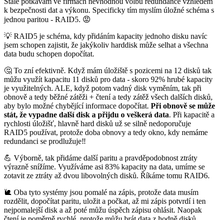
Stále potkávám ve firmách nevhodnou volbu redundance vzhledem
k bezpečnosti dat a výkonu. Specificky tím myslím úložné schéma s
jednou paritou - RAID5. 😡
💡 RAID5 je schéma, kdy přidáním kapacity jednoho disku navíc
jsem schopen zajistit, že jakýkoliv harddisk může selhat a všechna
data budu schopen dopočítat.
🤔 To zní efektivně. Když mám úložiště s pozicemi na 12 disků tak
můžu využít kapacitu 11 disků pro data - skoro 92% hrubé kapacity
je využitelných. ALE, když potom vadný disk vyměním, tak při
obnově a tedy běžné zátěži + čtení a tedy zátěž všech dalších disků,
aby bylo možné chybějící informace dopočítat.
Při obnově se může
stát, že vypadne další disk a přijdu o veškerá data
. Při kapacitě a
rychlosti úložišť, hlavně hard disků už se silně nedoporučuje
RAID5 používat, protože doba obnovy a tedy okno, kdy nemáme
redundanci se prodlužuje‼️
💪 Výborně, tak přidáme další paritu a pravděpodobnost ztráty
výrazně snížíme. Využíváme asi 83% kapacity na data, umíme se
zotavit ze ztráty až dvou libovolných disků. Říkáme tomu RAID6.
🐌 Oba tyto systémy jsou pomalé na zápis, protože data musím
rozdělit, dopočítat paritu, uložit a počkat, až mi zápis potvrdí i ten
nejpomalejší disk a až poté můžu úspěch zápisu ohlásit. Naopak
čtení je poměrně rychlé, protože můžu brát data z hodně disků.