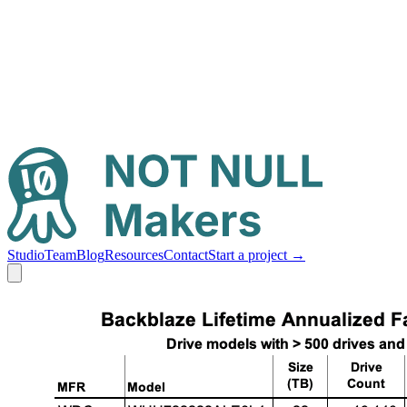
Studio
Team
Blog
Resources
Contact
Start a project
→